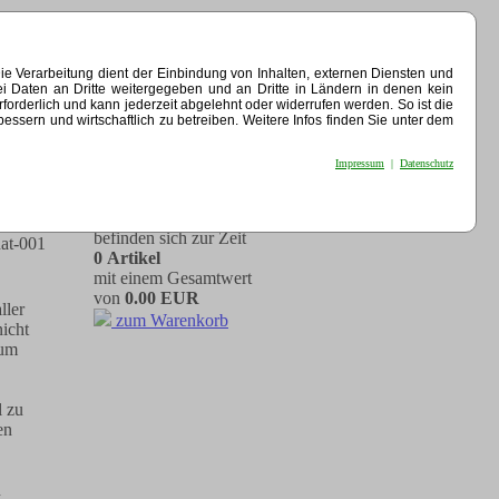
e Verarbeitung dient der Einbindung von Inhalten, externen Diensten und
ei Daten an Dritte weitergegeben und an Dritte in Ländern in denen kein
erforderlich und kann jederzeit abgelehnt oder widerrufen werden. So ist die
sern und wirtschaftlich zu betreiben. Weitere Infos finden Sie unter dem
Impressum
|
Datenschutz
In Ihrem Warenkorb
befinden sich zur Zeit
hat-001
0 Artikel
mit einem Gesamtwert
von
0.00 EUR
ller
zum Warenkorb
icht
 um
l zu
en
n