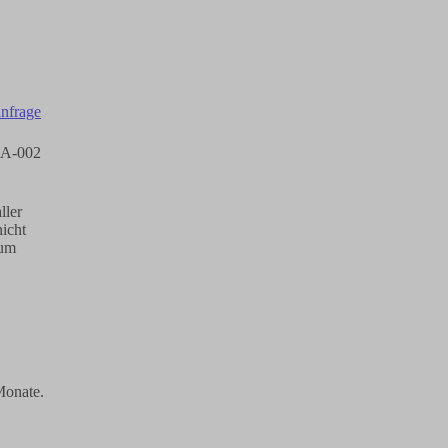
 SA-002
ller
icht
 um
Monate.