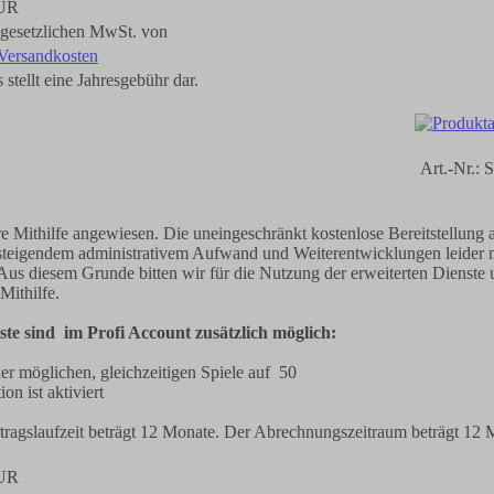
EUR
r gesetzlichen MwSt. von
Versandkosten
 stellt eine Jahresgebühr dar.
Art.-Nr.:
re Mithilfe angewiesen. Die uneingeschränkt kostenlose Bereitstellung a
t steigendem administrativem Aufwand und Weiterentwicklungen leider n
Aus diesem Grunde bitten wir für die Nutzung der erweiterten Dienste
 Mithilfe.
te sind im Profi Account zusätzlich möglich:
er möglichen, gleichzeitigen Spiele auf 50
on ist aktiviert
tragslaufzeit beträgt 12 Monate. Der Abrechnungszeitraum beträgt 12 
EUR