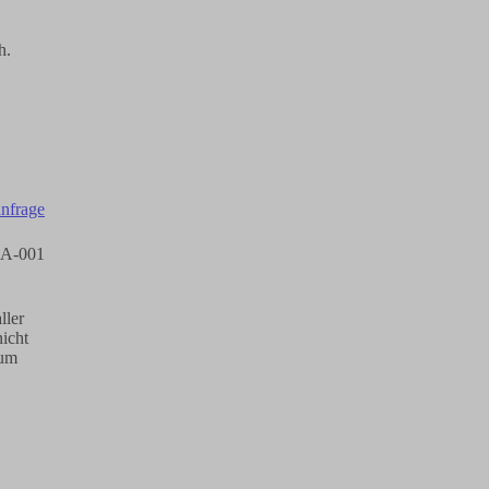
h.
BA-001
ller
icht
 um