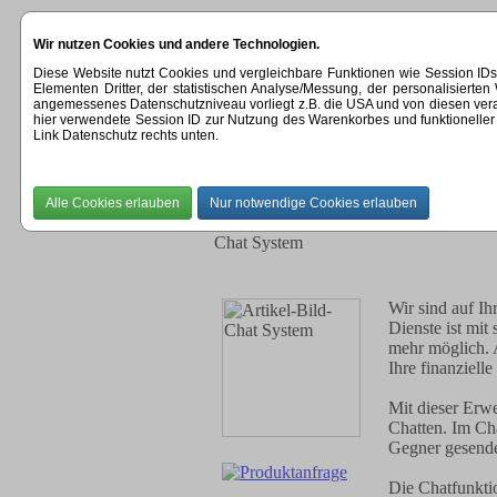
Wir nutzen Cookies und andere Technologien.
Diese Website nutzt Cookies und vergleichbare Funktionen wie Session ID
Elementen Dritter, der statistischen Analyse/Messung, der personalisier
angemessenes Datenschutzniveau vorliegt z.B. die USA und von diesen verarbeit
hier verwendete Session ID zur Nutzung des Warenkorbes und funktioneller 
Startseite
Profi Accounts
Kontak
Link Datenschutz rechts unten.
Wir überarbeiten ger
etwas Geduld.
Chat System
Wir sind auf Ih
Dienste ist mi
mehr möglich. 
Ihre finanzielle
Mit dieser Erwe
Chatten. Im Ch
Gegner gesende
Die Chatfunktio