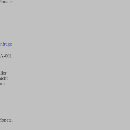
Monate.
 SA-001
ller
icht
 um
Monate.