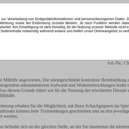
s zur Verarbeitung von Endgeräteinformationen und personenbezogenen Daten. Di
ten Werbung sowie der Einbindung sozialer Medien. Je nach Funktion werden dab
et. Ihre Einwilligung ist stets freiwillig, für die Nutzung unserer Website nicht 
Seiteninhalte notwendig während andere uns helfen unser Onlineangebot zu verbes
t
Häufige Fragen (FAQ)
VerLinktes
ade unser Angebot, bitte habe noch
Art.-Nr.: C
re Mithilfe angewiesen. Die uneingeschränkt kostenlose Bereitstellung a
t steigendem administrativem Aufwand und Weiterentwicklungen leider n
Aus diesem Grunde bitten wir für die Nutzung der erweiterten Dienste
 Mithilfe.
iterung erhalten Sie die Möglichkeit, mit Ihren Schachgegnern im Spie
atfenster können freie Textmeldungen geschrieben und an den jeweilig
t werden.
n befindet sich an der gleichen Stelle, an der Sie momentan die kleine